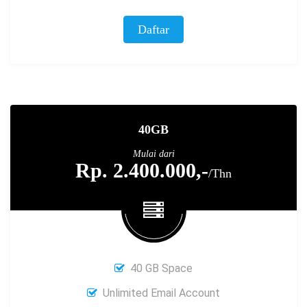
Daftar
40GB
Mulai dari
Rp. 2.400.000,-
/Thn
40 GB Space
Unlimited Email Account