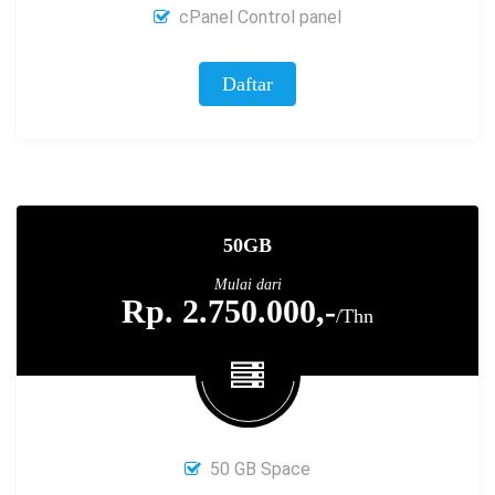
cPanel Control panel
Daftar
50GB
Mulai dari
Rp. 2.750.000,-
/Thn
50 GB Space