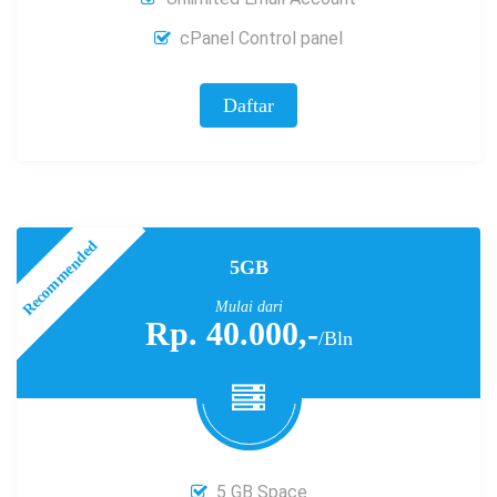
cPanel Control panel
Daftar
5GB
Mulai dari
Rp. 40.000,-
/Bln
5 GB Space