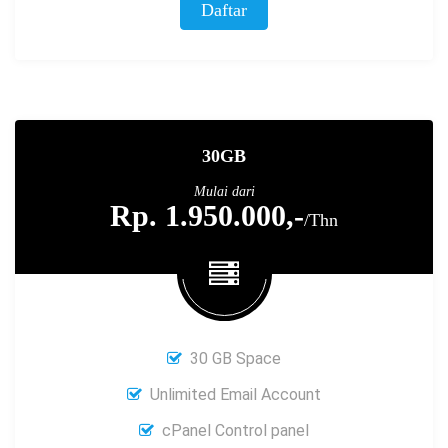
Daftar
30GB
Mulai dari
Rp. 1.950.000,-
/Thn
30 GB Space
Unlimited Email Account
cPanel Control panel