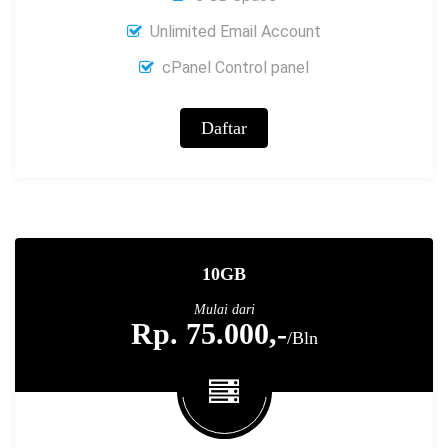
Unlimited Email Account
cPanel Control panel
Daftar
10GB
Mulai dari
Rp. 75.000,-
/Bln