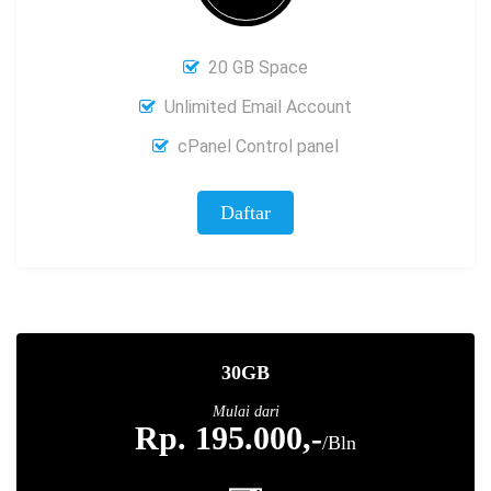
20 GB Space
Unlimited Email Account
cPanel Control panel
Daftar
30GB
Mulai dari
Rp. 195.000,-
/Bln