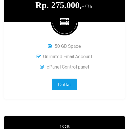
Rp. 275.000,-
/Bln
50 GB Space
Unlimited Email Account
cPanel Control panel
Daftar
1GB