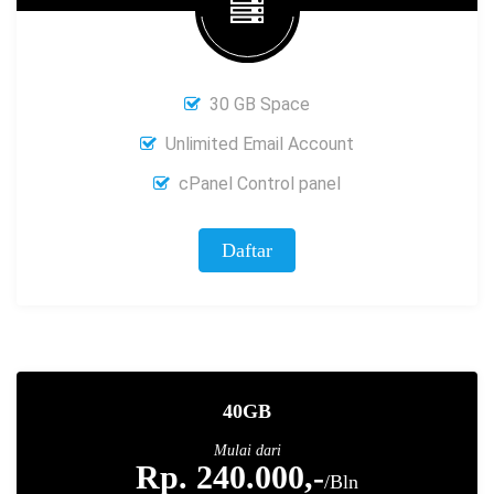
30 GB Space
Unlimited Email Account
cPanel Control panel
Daftar
40GB
Mulai dari
Rp. 240.000,-
/Bln