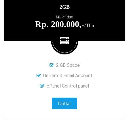
2GB
Mulai dari
Rp. 200.000,-
/Thn
2 GB Space
Unlimited Email Account
cPanel Control panel
Daftar