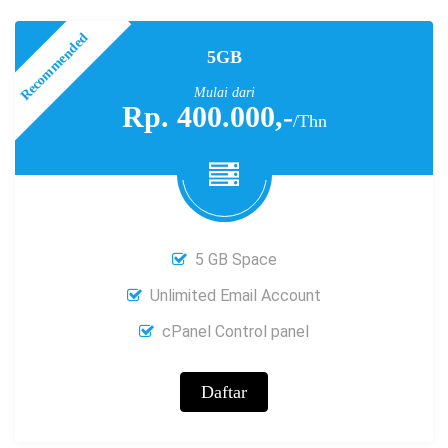
5GB
Mulai dari
Rp. 400.000,-
/Thn
5 GB Space
Unlimited Email Account
cPanel Control panel
Daftar