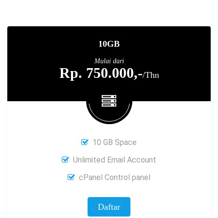
10GB
Mulai dari
Rp. 750.000,-
/Thn
10 GB Space
Unlimited Email Account
cPanel Control panel
Daftar