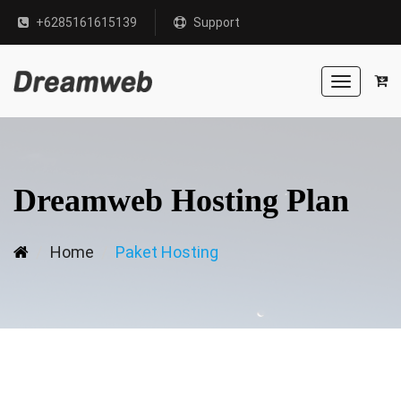
+6285161615139
Support
Toggle
navigation
Dreamweb Hosting Plan
Home
Paket Hosting