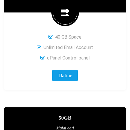
40 GB Space
Unlimited Email Account
cPanel Control panel
Daftar
50GB
Mulai dari