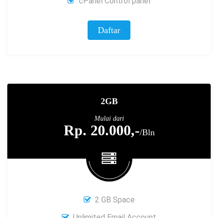
cPanel Control panel
Daftar
2GB
Mulai dari
Rp. 20.000,-
/Bln
2 GB Space
Unlimited Email Account