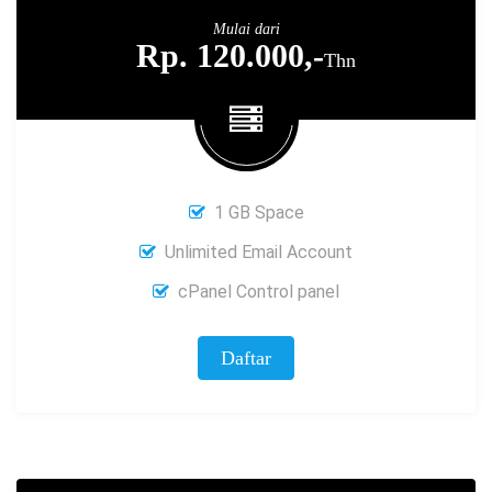
Mulai dari
Rp. 120.000,-
Thn
1 GB Space
Unlimited Email Account
cPanel Control panel
Daftar