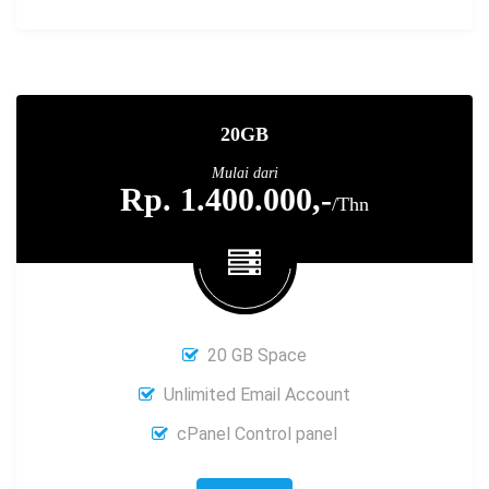
20GB
Mulai dari
Rp. 1.400.000,-
/Thn
20 GB Space
Unlimited Email Account
cPanel Control panel