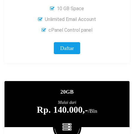
10 GB Space
Unlimited Email Account
cPanel Control panel
Daftar
20GB
Mulai dari
Rp. 140.000,-
/Bln